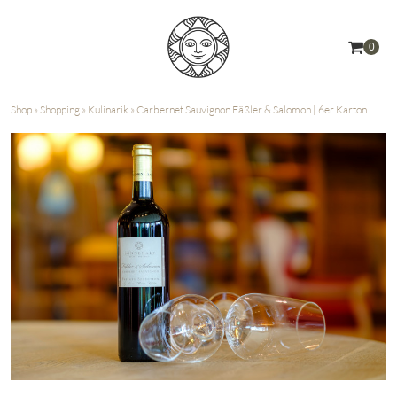
0
Shop
»
Shopping
»
Kulinarik
»
Carbernet Sauvignon Fäßler & Salomon | 6er Karton