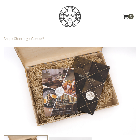
0
Shop
»
Shopping
»
Genuss⁵