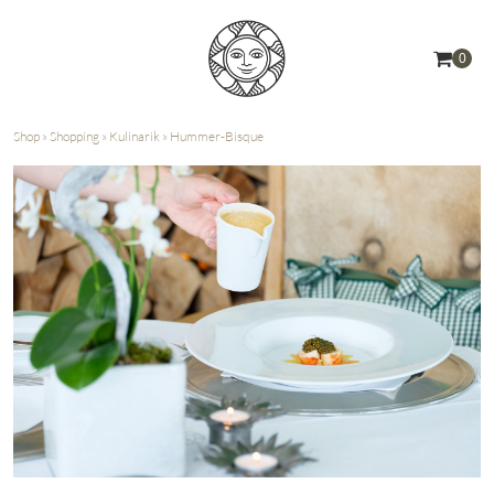
0
Shop
»
Shopping
»
Kulinarik
»
Hummer-Bisque