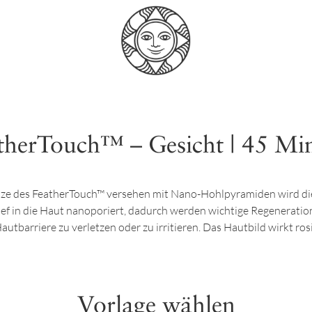
therTouch™ – Gesicht | 45 Mi
tze des FeatherTouch™ versehen mit Nano-Hohlpyramiden wird die
ief in die Haut nanoporiert, dadurch werden wichtige Regenerati
tbarriere zu verletzen oder zu irritieren. Das Hautbild wirkt ros
Vorlage wählen