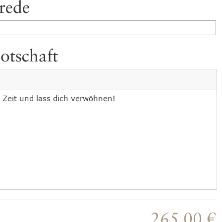
rede
otschaft
265,00 €