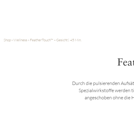
Shop
»
Wellness
»
FeatherTouch™ – Gesicht | 45 Min.
Fea
Durch die pulsierenden Aufsä
Spezialwirkstoffe werden t
angeschoben ohne die Hau