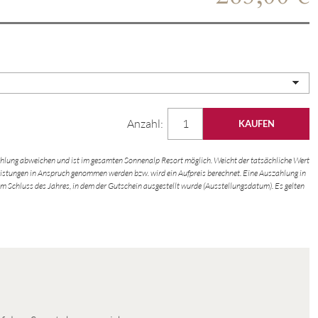
Anzahl:
hlung abweichen und ist im gesamten Sonnenalp Resort möglich. Weicht der tatsächliche Wert
istungen in Anspruch genommen werden bzw. wird ein Aufpreis berechnet. Eine Auszahlung in
dem Schluss des Jahres, in dem der Gutschein ausgestellt wurde (Ausstellungsdatum). Es gelten