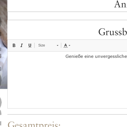
An
Grussb
Size
Gesamtpreis: