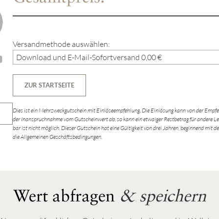
Versandmethode auswählen:
ZUR STARTSEITE
Dies ist ein Mehrzweckgutschein mit Einlöseempfehlung. Die Einlösung kann von der Empfe
der Inanspruchnahme vom Gutscheinwert ab, so kann ein etwaiger Restbetrag für andere Le
bar ist nicht möglich. Dieser Gutschein hat eine Gültigkeit von drei Jahren, beginnend mit 
die Allgemeinen Geschäftsbedingungen.
Wert abfragen
& speichern